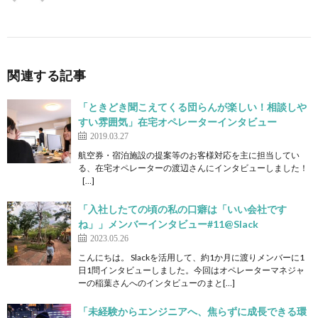
関連する記事
「ときどき聞こえてくる団らんが楽しい！相談しや
すい雰囲気」在宅オペレーターインタビュー
2019.03.27
航空券・宿泊施設の提案等のお客様対応を主に担当してい
る、在宅オペレーターの渡辺さんにインタビューしました！
[…]
「入社したての頃の私の口癖は「いい会社です
ね」」メンバーインタビュー#11@Slack
2023.05.26
こんにちは。 Slackを活用して、約1か月に渡りメンバーに1
日1問インタビューしました。今回はオペレーターマネジャ
ーの稲葉さんへのインタビューのまと[…]
「未経験からエンジニアへ、焦らずに成長できる環