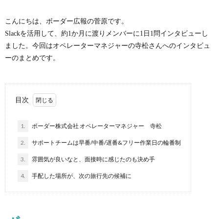
こんにちは、ボーダー広報の菅原です。
Slackを活用して、約1か月に渡りメンバーに1日1問インタビューし
ました。今回はオペレーターマネジャーの寺松さんへのインタビュ
ーのまとめです。
目次
1.
ボーダー株式会社 オペレーターマネジャー 寺松
2.
サポートチームは早番/中番/遅番&フリー作業日の輪番制
3.
雰囲気が良いなと、面接時に感じたのも決め手
4.
手配した場所が、次の旅行先の候補に