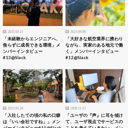
2025.03.21
2023.09.09
「未経験からエンジニアへ、
「大好きな航空業界に携わり
焦らずに成長できる環境」メ
ながら、実家のある地元で働
ンバーインタビュー
く」メンバーインタビュー
#13@Slack
#12@Slack
2023.05.26
2020.11.13
「入社したての頃の私の口癖
「ユーザの『声』に耳を傾け
は「いい会社ですね」」メン
て、ユーザ視点でサービスの
バーインタビュー#11@Slack
ことを考えていきたい」メン